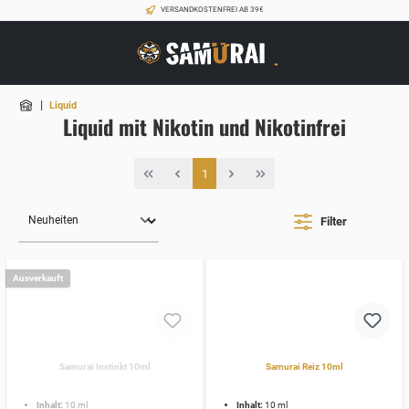
VERSANDKOSTENFREI AB 39€
|
Liquid
Liquid mit Nikotin und Nikotinfrei
1
Filter
Ausverkauft
Samurai Instinkt 10ml
Samurai Reiz 10ml
Inhalt:
10 ml
Inhalt:
10 ml