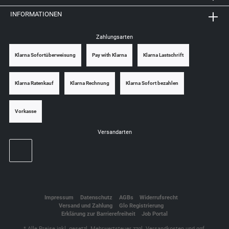
INFORMATIONEN
Zahlungsarten
Klarna Sofortüberweisung
Pay with Klarna
Klarna Lastschrift
Klarna Ratenkauf
Klarna Rechnung
Klarna Sofort bezahlen
Vorkasse
Versandarten
Impressum
Datenschutz
AGBs
Widerrufsrecht
Versand und Zahlung
Glo Registrierung
Erklärung zur Barrierefreiheit
Job Portal
* Alle Preise inkl. gesetzl. Mehrwertsteuer zzgl.
Versandkosten
und ggf.