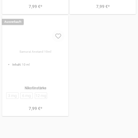
7,99 €*
7,99 €*
Ausverkauft
Samurai Anstand 10ml
Inhalt:
10 ml
Nikotinstärke
3 mg
6 mg
12 mg
7,99 €*
Was ist in Liquid drin?