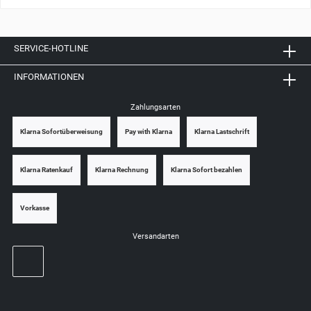
SERVICE-HOTLINE
INFORMATIONEN
Zahlungsarten
Klarna Sofortüberweisung
Pay with Klarna
Klarna Lastschrift
Klarna Ratenkauf
Klarna Rechnung
Klarna Sofort bezahlen
Vorkasse
Versandarten