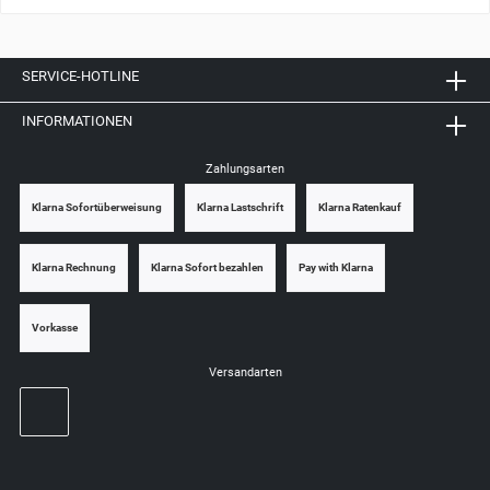
SERVICE-HOTLINE
INFORMATIONEN
Zahlungsarten
Klarna Sofortüberweisung
Klarna Lastschrift
Klarna Ratenkauf
Klarna Rechnung
Klarna Sofort bezahlen
Pay with Klarna
Vorkasse
Versandarten