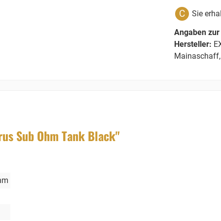
C
Sie erha
Angaben zur 
Hersteller:
EX
Mainaschaff,
rus Sub Ohm Tank Black"
Ohm