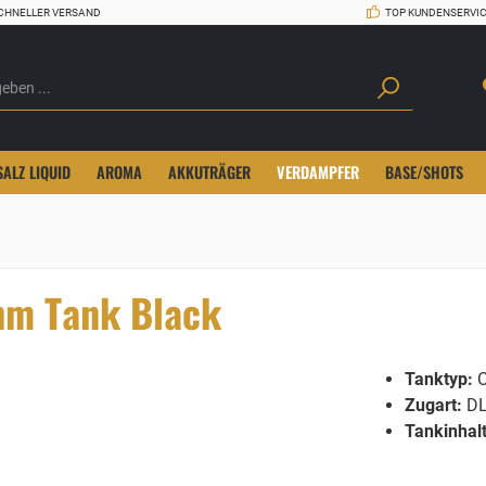
CHNELLER VERSAND
TOP KUNDENSERVI
SALZ LIQUID
AROMA
AKKUTRÄGER
VERDAMPFER
BASE/SHOTS
hm Tank Black
Tanktyp:
C
Zugart:
DL
Tankinhalt