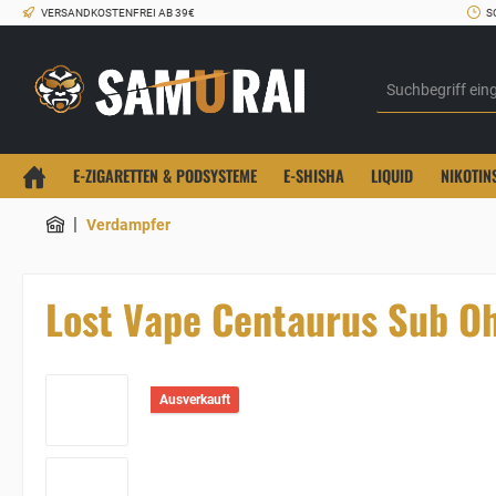
VERSANDKOSTENFREI AB 39€
S
E-ZIGARETTEN & PODSYSTEME
E-SHISHA
LIQUID
NIKOTIN
|
Verdampfer
Lost Vape Centaurus Sub O
Ausverkauft