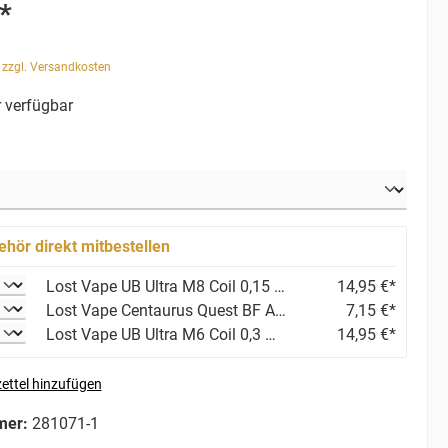
*
. zzgl. Versandkosten
 verfügbar
ehör direkt mitbestellen
Lost Vape UB Ultra M8 Coil 0,15 Ohm (Centaurus B80 AIO) Variante: DM3 0,15 Ohm
14,95 €*
Lost Vape Centaurus Quest BF Aufbewahrungsflasche
7,15 €*
Lost Vape UB Ultra M6 Coil 0,3 Ohm (Centaurus B80 AIO) Variante: 0,3 Ohm
14,95 €*
ettel hinzufügen
mer:
281071-1