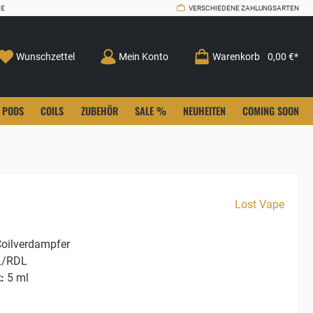
CE
VERSCHIEDENE ZAHLUNGSARTEN
Wunschzettel
Mein Konto
Warenkorb
0,00 €*
PODS
COILS
ZUBEHÖR
SALE %
NEUHEITEN
COMING SOON
Lost Vape
oilverdampfer
/RDL
:
5 ml