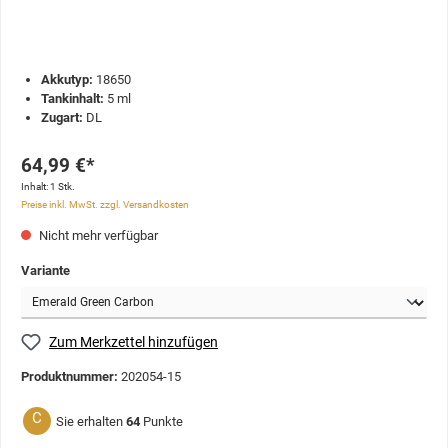
Akkutyp:
18650
Tankinhalt:
5 ml
Zugart:
DL
64,99 €*
Inhalt:
1 Stk.
Preise inkl. MwSt. zzgl. Versandkosten
Nicht mehr verfügbar
Variante
Zum Merkzettel hinzufügen
Produktnummer:
202054-15
C
Sie erhalten
64
Punkte