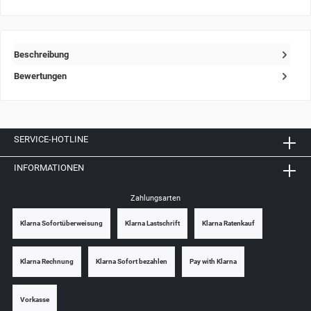
Beschreibung
Bewertungen
SERVICE-HOTLINE
INFORMATIONEN
Zahlungsarten
Klarna Sofortüberweisung
Klarna Lastschrift
Klarna Ratenkauf
Klarna Rechnung
Klarna Sofort bezahlen
Pay with Klarna
Vorkasse