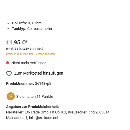
Coil Info:
0,3 Ohm
Tanktyp:
Coilverdampfer
11,95 €*
Inhalt:
5 Stk.
(2,39 €* / 1 Stk.)
Preise inkl. MwSt. zzgl. Versandkosten
Nicht mehr verfügbar
Zum Merkzettel hinzufügen
Produktnummer:
26148vp5
C
Sie erhalten
11
Punkte
Angaben zur Produktsicherheit:
Hersteller:
EX-Trade GmbH & Co. KG, Kreuzäcker Ring 2, 63814
Mainaschaff, info@ex-trade.net