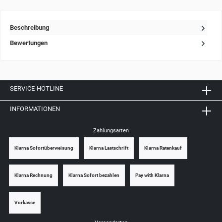
Beschreibung
Bewertungen
SERVICE-HOTLINE
INFORMATIONEN
Zahlungsarten
Klarna Sofortüberweisung
Klarna Lastschrift
Klarna Ratenkauf
Klarna Rechnung
Klarna Sofort bezahlen
Pay with Klarna
Vorkasse