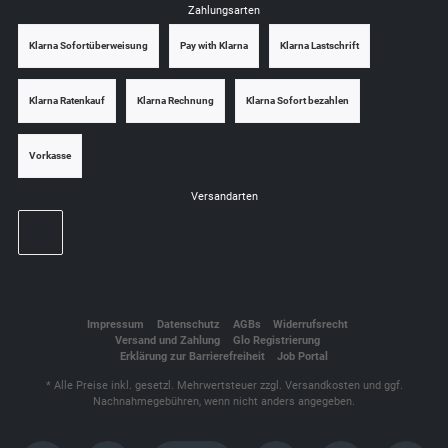
Zahlungsarten
Klarna Sofortüberweisung
Pay with Klarna
Klarna Lastschrift
Klarna Ratenkauf
Klarna Rechnung
Klarna Sofort bezahlen
Vorkasse
Versandarten
Impressum
Datenschutz
AGBs
Widerrufsrecht
Versand und Zahlung
Glo Registrierung
Erklärung zur Barrierefreiheit
Job Portal
* Alle Preise inkl. gesetzl. Mehrwertsteuer zzgl.
Versandkosten
und ggf.
Nachnahmegebühren, wenn nicht anders angegeben.