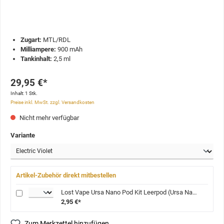
Zugart:
MTL/RDL
Milliampere:
900 mAh
Tankinhalt:
2,5 ml
29,95 €*
Inhalt:
1 Stk.
Preise inkl. MwSt. zzgl. Versandkosten
Nicht mehr verfügbar
Variante
Artikel-Zubehör direkt mitbestellen
Lost Vape Ursa Nano Pod Kit Leerpod (Ursa Nano Pro)
2,95 €*
Zum Merkzettel hinzufügen