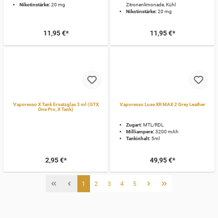
Nikotinstärke:
20 mg
Zitronenlimonade, Kühl
Nikotinstärke:
20 mg
11,95 €*
11,95 €*
Vaporesso X Tank Ersatzglas 3 ml (GTX
Vaporesso Luxe XR MAX 2 Grey Leather
One Pro, X Tank)
Zugart:
MTL/RDL
Milliampere:
3200 mAh
Tankinhalt:
5ml
2,95 €*
49,95 €*
1
2
3
4
5