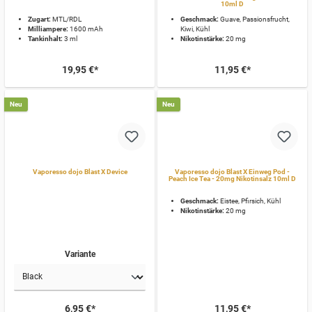
10ml D
Zugart:
MTL/RDL
Geschmack:
Guave, Passionsfrucht,
Milliampere:
1600 mAh
Kiwi, Kühl
Tankinhalt:
3 ml
Nikotinstärke:
20 mg
19,95 €*
11,95 €*
Neu
Neu
Vaporesso dojo Blast X Device
Vaporesso dojo Blast X Einweg Pod -
Peach Ice Tea - 20mg Nikotinsalz 10ml D
Geschmack:
Eistee, Pfirsich, Kühl
Nikotinstärke:
20 mg
Variante
6,95 €*
11,95 €*