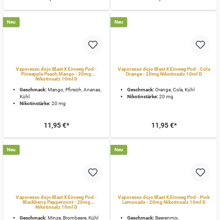
Neu
Neu
Vaporesso dojo Blast X Einweg Pod -
Vaporesso dojo Blast X Einweg Pod - Cola
Pineapple Peach Mango - 20mg
Orange - 20mg Nikotinsalz 10ml D
Nikotinsalz 10ml D
Geschmack:
Mango, Pfirsich, Ananas,
Geschmack:
Orange, Cola, Kühl
Kühl
Nikotinstärke:
20 mg
Nikotinstärke:
20 mg
11,95 €*
11,95 €*
Neu
Neu
Vaporesso dojo Blast X Einweg Pod -
Vaporesso dojo Blast X Einweg Pod - Pink
Blackberry Peppermint - 20mg
Lemonade - 20mg Nikotinsalz 10ml D
Nikotinsalz 10ml D
Geschmack:
Minze, Brombeere, Kühl
Geschmack:
Beerenmix,