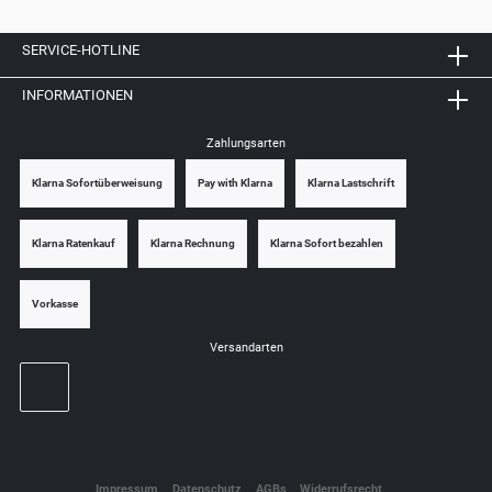
SERVICE-HOTLINE
INFORMATIONEN
Zahlungsarten
Klarna Sofortüberweisung
Pay with Klarna
Klarna Lastschrift
Klarna Ratenkauf
Klarna Rechnung
Klarna Sofort bezahlen
Vorkasse
Versandarten
Impressum
Datenschutz
AGBs
Widerrufsrecht