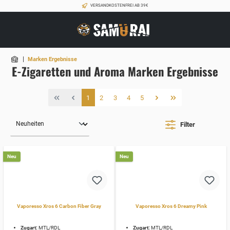
VERSANDKOSTENFREI AB 39€
|
Marken Ergebnisse
E-Zigaretten und Aroma Marken Ergebnisse
1
2
3
4
5
Filter
Neu
Neu
Vaporesso Xros 6 Carbon Fiber Gray
Vaporesso Xros 6 Dreamy Pink
Zugart:
MTL/RDL
Zugart:
MTL/RDL