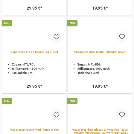
29,95 €*
19,95 €*
Neu
Neu
Vaporesso Xros 6 Scorching Cloud
Vaporesso Xros 6 Mini Titanium Silver
Zugart:
MTL/RDL
Zugart:
MTL/RDL
Milliampere:
1800 mAh
Milliampere:
1600 mAh
Tankinhalt:
3 ml
Tankinhalt:
3 ml
29,95 €*
19,95 €*
Neu
Neu
Vaporesso Xros 6 Mini Plume White
Vaporesso dojo Blast X Einweg Pod - Kiwi
Passionfruit Guava - 20mg Nikotinsalz