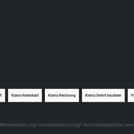
ft
Klarna Ratenkauf
Klarna Rechnung
Klarna Sofort bezahlen
P
. Mehrwertsteuer zzgl.
Versandkosten
und ggf. Nachnahmegebühren, wenn