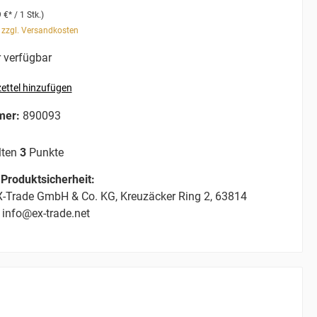
 €* / 1 Stk.)
. zzgl. Versandkosten
 verfügbar
ettel hinzufügen
mer:
890093
lten
3
Punkte
Produktsicherheit:
-Trade GmbH & Co. KG, Kreuzäcker Ring 2, 63814
 info@ex-trade.net