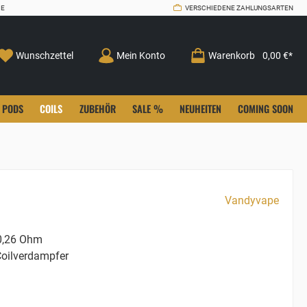
CE
VERSCHIEDENE ZAHLUNGSARTEN
Wunschzettel
Mein Konto
Warenkorb
0,00 €*
PODS
COILS
ZUBEHÖR
SALE %
NEUHEITEN
COMING SOON
Vandyvape
,26 Ohm
oilverdampfer