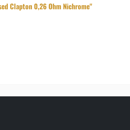
sed Clapton 0,26 Ohm Nichrome"