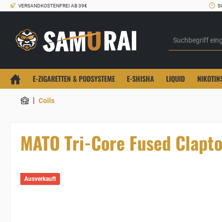
VERSANDKOSTENFREI AB 39€
S
E-ZIGARETTEN & PODSYSTEME
E-SHISHA
LIQUID
NIKOTIN
|
Coils
MATO Tri-Core Fused Clapt
Ausverkauft