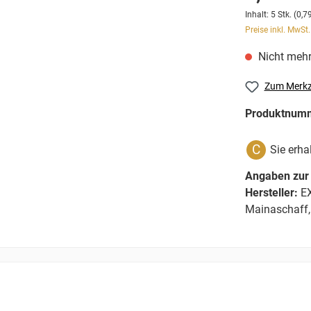
Inhalt:
5 Stk.
(0,79
Preise inkl. MwSt
Nicht mehr
Zum Merkz
Produktnum
C
Sie erha
Angaben zur 
Hersteller:
EX
Mainaschaff,