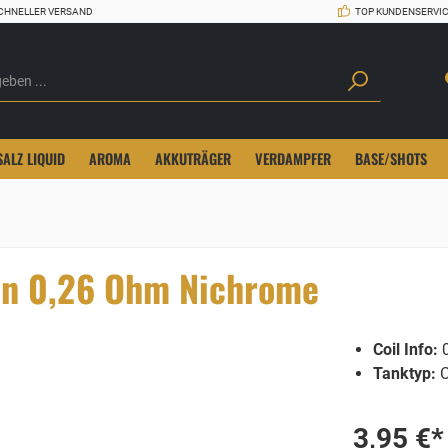
CHNELLER VERSAND
TOP KUNDENSERVI
SALZ LIQUID
AROMA
AKKUTRÄGER
VERDAMPFER
BASE/SHOTS
on 0,26 Ohm Nichrome
Coil Info:
0
Tanktyp:
C
3,95 €*