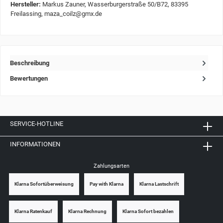
Hersteller:
Markus Zauner, Wasserburgerstraße 50/B72, 83395
Freilassing, maza_coilz@gmx.de
Beschreibung
Bewertungen
SERVICE-HOTLINE
INFORMATIONEN
Zahlungsarten
Klarna Sofortüberweisung
Pay with Klarna
Klarna Lastschrift
Klarna Ratenkauf
Klarna Rechnung
Klarna Sofort bezahlen