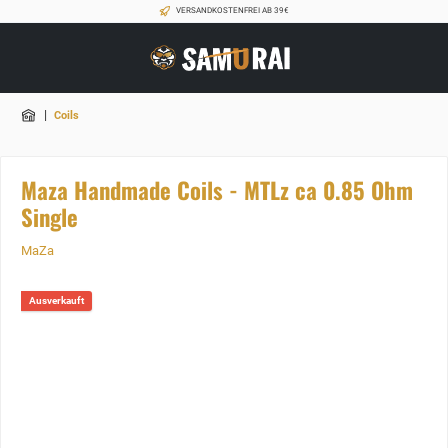
VERSANDKOSTENFREI AB 39€
|
Coils
Maza Handmade Coils - MTLz ca 0.85 Ohm
Single
MaZa
Ausverkauft