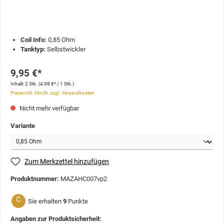
Coil Info:
0,85 Ohm
Tanktyp:
Selbstwickler
9,95 €*
Inhalt:
2 Stk.
(4,98 €* / 1 Stk.)
Preise inkl. MwSt. zzgl. Versandkosten
Nicht mehr verfügbar
Variante
Zum Merkzettel hinzufügen
Produktnummer:
MAZAHC007vp2
C
Sie erhalten
9
Punkte
Angaben zur Produktsicherheit: