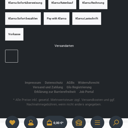
Klarna Sofortüberweisung
Klarna Ratenkauf
Klarna Rechnung
Klarna Sofort bezahlen
Pay with Klarna
Klarna Lastschrift
Vorkasse
Versandarten
Impressum
Datenschutz
AGBs
Widerrufsrecht
Versand und Zahlung
Glo Registrierung
Erklärung zur Barrierefreiheit
Job Portal
* Alle Preise inkl. gesetzl. Mehrwertsteuer zzgl.
Versandkosten
und ggf.
Nachnahmegebühren, wenn nicht anders angegeben.
0,00 €*