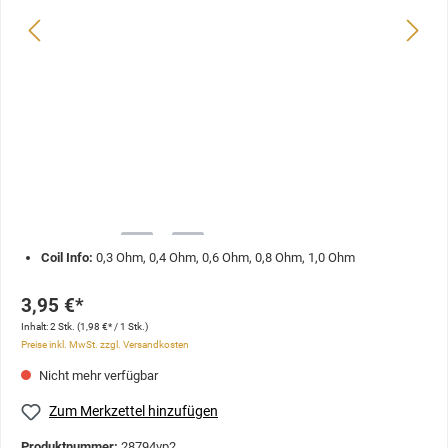
Coil Info:
0,3 Ohm, 0,4 Ohm, 0,6 Ohm, 0,8 Ohm, 1,0 Ohm
3,95 €*
Inhalt:
2 Stk.
(1,98 €* / 1 Stk.)
Preise inkl. MwSt. zzgl. Versandkosten
Nicht mehr verfügbar
Zum Merkzettel hinzufügen
Produktnummer:
28794vp2