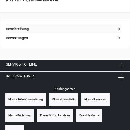
Mainaschaff, info@ex-trade.net
Beschreibung
Bewertungen
SERVICE-HOTLINE
INFORMATIONEN
Zahlungsarten
Klarna Sofortüberweisung
Klarna Lastschrift
Klarna Ratenkauf
Klarna Rechnung
Klarna Sofort bezahlen
Pay with Klarna