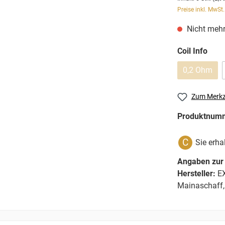
Preise inkl. MwSt
Nicht mehr
Coil Info
0,2 Ohm
Zum Merkz
Produktnum
C
Sie erha
Angaben zur 
Hersteller:
EX
Mainaschaff,