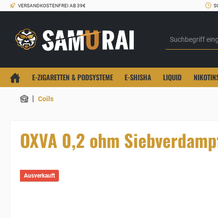
VERSANDKOSTENFREI AB 39€
S
E-ZIGARETTEN & PODSYSTEME
E-SHISHA
LIQUID
NIKOTIN
|
Coils
OXVA 0,2 ohm Siebverdampfer
Ausverkauft