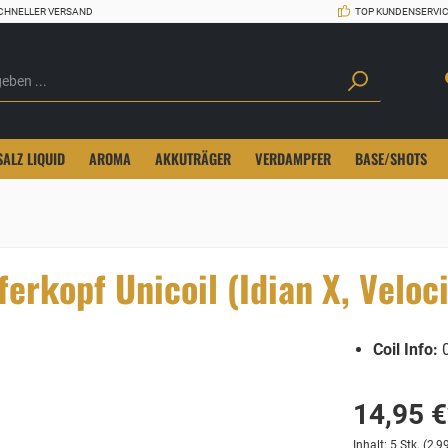
CHNELLER VERSAND
TOP KUNDENSERVI
SALZ LIQUID
AROMA
AKKUTRÄGER
VERDAMPFER
BASE/SHOTS
kopf Unicoil (Idian X, Velocit
Coil Info:
0
14,95 €
Inhalt:
5 Stk.
(2,99