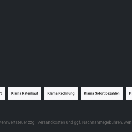
ft
Klarna Ratenkauf
Klarna Rechnung
Klarna Sofort bezahlen
P
. Mehrwertsteuer zzgl.
Versandkosten
und ggf. Nachnahmegebühren, wenn