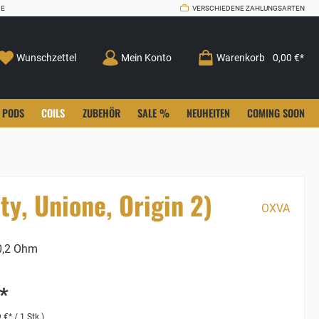
CE
VERSCHIEDENE ZAHLUNGSARTEN
Wunschzettel
Mein Konto
Warenkorb
0,00 €*
PODS
COILS
ZUBEHÖR
SALE %
NEUHEITEN
COMING SOON
y, Unione, Origin 2)
OXVA
,2 Ohm
*
 €* / 1 Stk.)