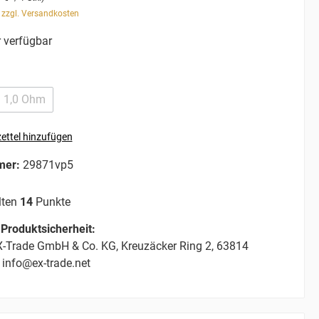
. zzgl. Versandkosten
 verfügbar
1,0 Ohm
ettel hinzufügen
mer:
29871vp5
lten
14
Punkte
Produktsicherheit:
-Trade GmbH & Co. KG, Kreuzäcker Ring 2, 63814
 info@ex-trade.net