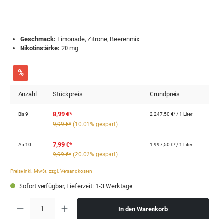
Geschmack:
Limonade, Zitrone, Beerenmix
Nikotinstärke:
20 mg
%
Anzahl
Stückpreis
Grundpreis
8,99 €*
Bis
9
2.247,50 €* / 1 Liter
9,99 €*
(10.01% gespart)
7,99 €*
Ab
10
1.997,50 €* / 1 Liter
9,99 €*
(20.02% gespart)
Preise inkl. MwSt. zzgl. Versandkosten
Sofort verfügbar, Lieferzeit: 1-3 Werktage
In den Warenkorb