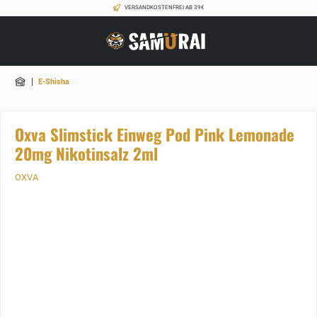
VERSANDKOSTENFREI AB 39€
|
E-Shisha
Oxva Slimstick Einweg Pod Pink Lemonade
20mg Nikotinsalz 2ml
OXVA