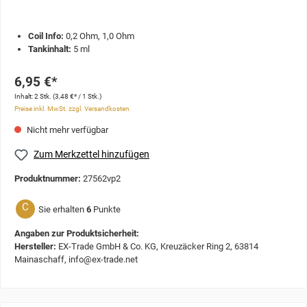
Coil Info:
0,2 Ohm, 1,0 Ohm
Tankinhalt:
5 ml
6,95 €*
Inhalt:
2 Stk.
(3,48 €* / 1 Stk.)
Preise inkl. MwSt. zzgl. Versandkosten
Nicht mehr verfügbar
Zum Merkzettel hinzufügen
Produktnummer:
27562vp2
C
Sie erhalten
6
Punkte
Angaben zur Produktsicherheit:
Hersteller:
EX-Trade GmbH & Co. KG, Kreuzäcker Ring 2, 63814
Mainaschaff, info@ex-trade.net