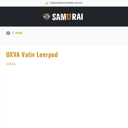
VERSANDKOSTENFREI AB 39€
|
Pods
OXVA Vativ Leerpod
OXVA