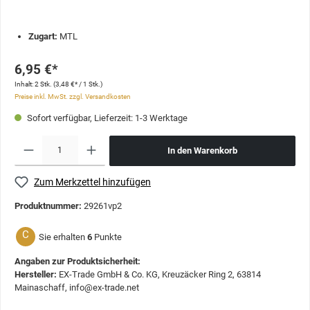
Zugart:
MTL
6,95 €*
Inhalt:
2 Stk.
(3,48 €* / 1 Stk.)
Preise inkl. MwSt. zzgl. Versandkosten
Sofort verfügbar, Lieferzeit: 1-3 Werktage
In den Warenkorb
Zum Merkzettel hinzufügen
Produktnummer:
29261vp2
C
Sie erhalten
6
Punkte
Angaben zur Produktsicherheit:
Hersteller:
EX-Trade GmbH & Co. KG, Kreuzäcker Ring 2, 63814
Mainaschaff, info@ex-trade.net