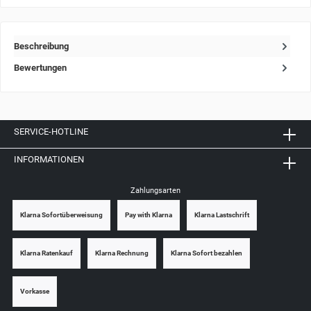
Beschreibung
Bewertungen
SERVICE-HOTLINE
INFORMATIONEN
Zahlungsarten
Klarna Sofortüberweisung
Pay with Klarna
Klarna Lastschrift
Klarna Ratenkauf
Klarna Rechnung
Klarna Sofort bezahlen
Vorkasse