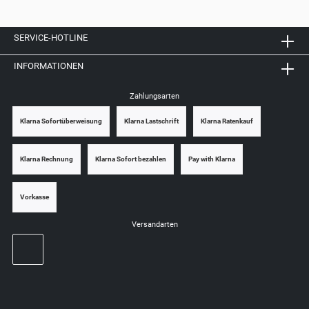
SERVICE-HOTLINE
INFORMATIONEN
Zahlungsarten
Klarna Sofortüberweisung
Klarna Lastschrift
Klarna Ratenkauf
Klarna Rechnung
Klarna Sofort bezahlen
Pay with Klarna
Vorkasse
Versandarten