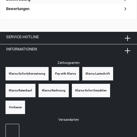
Bewertungen
SERVICE-HOTLINE
INFORMATIONEN
Zahlungsarten
Klarna Sofortüberweisung
Pay with Klarna
Klarna Lastschrift
Klarna Ratenkauf
Klarna Rechnung
Klarna Sofort bezahlen
Vorkasse
Versandarten