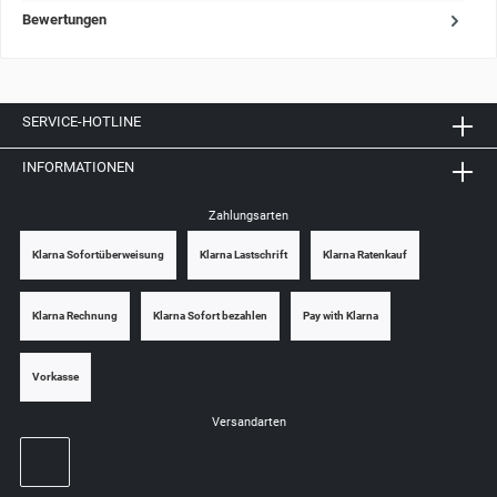
Bewertungen
SERVICE-HOTLINE
INFORMATIONEN
Zahlungsarten
Klarna Sofortüberweisung
Klarna Lastschrift
Klarna Ratenkauf
Klarna Rechnung
Klarna Sofort bezahlen
Pay with Klarna
Vorkasse
Versandarten