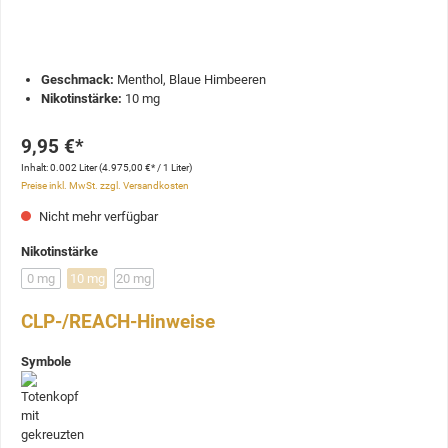
Geschmack:
Menthol, Blaue Himbeeren
Nikotinstärke:
10 mg
9,95 €*
Inhalt:
0.002 Liter
(4.975,00 €* / 1 Liter)
Preise inkl. MwSt. zzgl. Versandkosten
Nicht mehr verfügbar
Nikotinstärke
0 mg
10 mg
20 mg
CLP-/REACH-Hinweise
Symbole