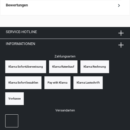
Bewertungen
SERVICE-HOTLINE
INFORMATIONEN
Zahlungsarten
Klarna Sofortüberweisung
Klarna Ratenkauf
Klarna Rechnung
Klarna Sofort bezahlen
Pay with Klarna
Klarna Lastschrift
Vorkasse
Versandarten