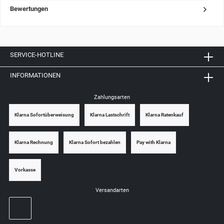
Bewertungen
SERVICE-HOTLINE
INFORMATIONEN
Zahlungsarten
Klarna Sofortüberweisung
Klarna Lastschrift
Klarna Ratenkauf
Klarna Rechnung
Klarna Sofort bezahlen
Pay with Klarna
Vorkasse
Versandarten