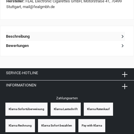
Hersteller:
FEAL Electronic Cigarettes GmbH, Motorstraße 41, 70499
Stuttgart, mail@fealgmbh.de
Beschreibung
Bewertungen
SERVICE-HOTLINE
INFORMATIONEN
Zahlungsarten
Klarna Sofortüberweisung
Klarna Lastschrift
Klarna Ratenkauf
Klarna Rechnung
Klarna Sofort bezahlen
Pay with Klarna