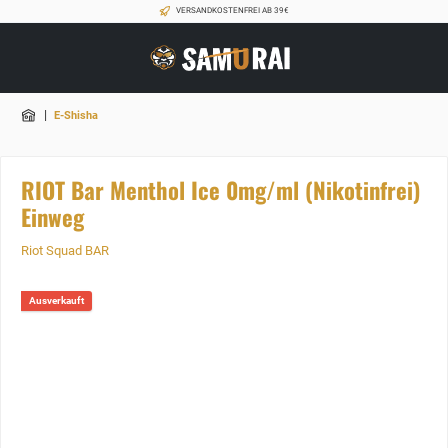
VERSANDKOSTENFREI AB 39€
|
E-Shisha
RIOT Bar Menthol Ice 0mg/ml (Nikotinfrei)
Einweg
Riot Squad BAR
Ausverkauft