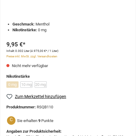
Geschmack:
Menthol
Nikotinstärke:
0 mg
9,95 €*
Inhalt:
0.002 Liter
(4.975,00 €* / 1 Liter)
Preise inkl. MwSt. zzgl. Versandkosten
Nicht mehr verfügbar
Nikotinstärke
0 mg
10 mg
20 mg
Zum Merkzettel hinzufügen
Produktnummer:
RSQB110
C
Sie erhalten
9
Punkte
Angaben zur Produktsicherheit: