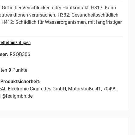
Giftig bei Verschlucken oder Hautkontakt.
H317: Kann
autreaktionen verursachen.
H332: Gesundheitsschädlich
.
H412: Schädlich für Wasserorganismen, mit langfristiger
ettel hinzufügen
mer:
RSQB306
lten
9
Punkte
Produktsicherheit:
AL Electronic Cigarettes GmbH, Motorstraße 41, 70499
ail@fealgmbh.de