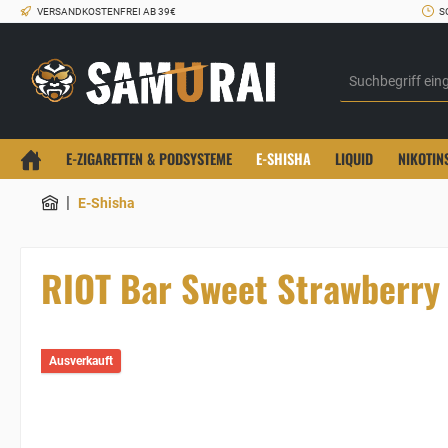
VERSANDKOSTENFREI AB 39€
S
E-ZIGARETTEN & PODSYSTEME
E-SHISHA
LIQUID
NIKOTIN
|
E-Shisha
RIOT Bar Sweet Strawberry
Ausverkauft