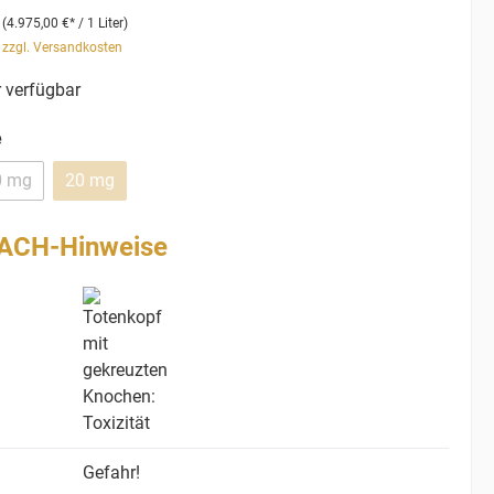
r
(4.975,00 €* / 1 Liter)
. zzgl. Versandkosten
 verfügbar
e
0 mg
20 mg
ACH-Hinweise
Gefahr!