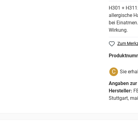
H301 + H311: 
allergische H
bei Einatmen
Wirkung.
Zum Merkz
Produktnum
C
Sie erha
Angaben zur 
Hersteller:
FE
Stuttgart, m