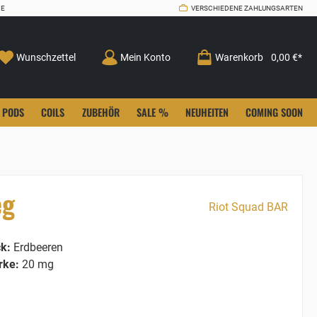
CE
VERSCHIEDENE ZAHLUNGSARTEN
Wunschzettel
Mein Konto
Warenkorb
0,00 €*
PODS
COILS
ZUBEHÖR
SALE %
NEUHEITEN
COMING SOON
eg
Riot Squad BAR
k:
Erdbeeren
rke:
20 mg