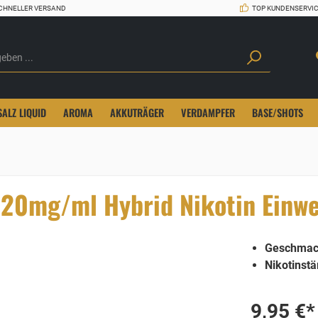
CHNELLER VERSAND
TOP KUNDENSERVI
SALZ LIQUID
AROMA
AKKUTRÄGER
VERDAMPFER
BASE/SHOTS
 20mg/ml Hybrid Nikotin Einw
Geschmac
Nikotinstä
9,95 €*