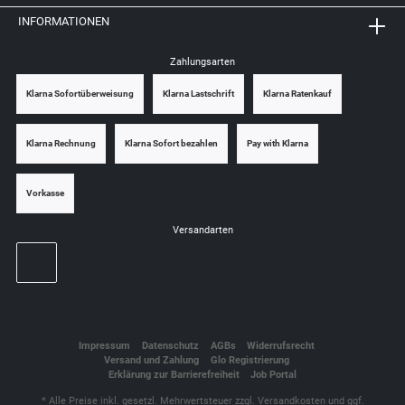
INFORMATIONEN
Zahlungsarten
Klarna Sofortüberweisung
Klarna Lastschrift
Klarna Ratenkauf
Klarna Rechnung
Klarna Sofort bezahlen
Pay with Klarna
Vorkasse
Versandarten
Impressum
Datenschutz
AGBs
Widerrufsrecht
Versand und Zahlung
Glo Registrierung
Erklärung zur Barrierefreiheit
Job Portal
* Alle Preise inkl. gesetzl. Mehrwertsteuer zzgl.
Versandkosten
und ggf.