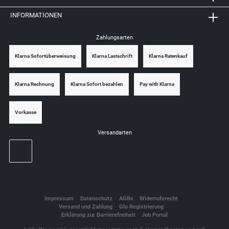
INFORMATIONEN
Zahlungsarten
Klarna Sofortüberweisung
Klarna Lastschrift
Klarna Ratenkauf
Klarna Rechnung
Klarna Sofort bezahlen
Pay with Klarna
Vorkasse
Versandarten
Impressum
Datenschutz
AGBs
Widerrufsrecht
Versand und Zahlung
Glo Registrierung
Erklärung zur Barrierefreiheit
Job Portal