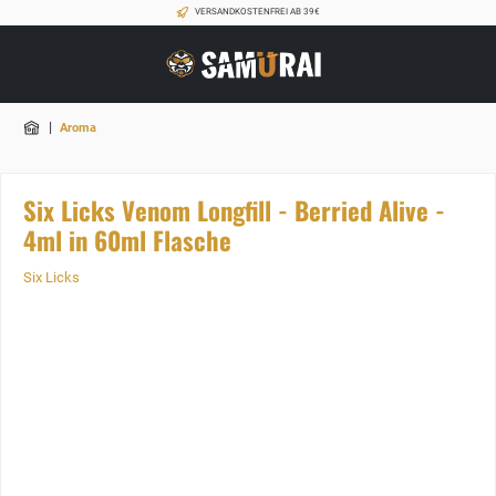
VERSANDKOSTENFREI AB 39€
|
Aroma
Six Licks Venom Longfill - Berried Alive -
4ml in 60ml Flasche
Six Licks