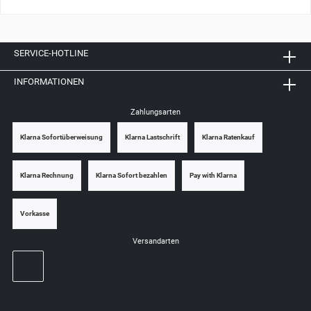
SERVICE-HOTLINE
INFORMATIONEN
Zahlungsarten
Klarna Sofortüberweisung
Klarna Lastschrift
Klarna Ratenkauf
Klarna Rechnung
Klarna Sofort bezahlen
Pay with Klarna
Vorkasse
Versandarten