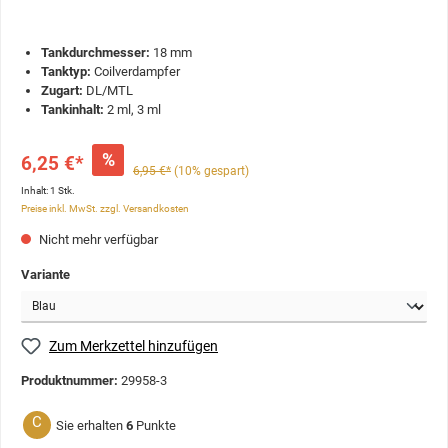
Tankdurchmesser:
18 mm
Tanktyp:
Coilverdampfer
Zugart:
DL/MTL
Tankinhalt:
2 ml, 3 ml
%
6,25 €*
6,95 €*
(10% gespart)
Inhalt:
1 Stk.
Preise inkl. MwSt. zzgl. Versandkosten
Nicht mehr verfügbar
Variante
Zum Merkzettel hinzufügen
Produktnummer:
29958-3
C
Sie erhalten
6
Punkte