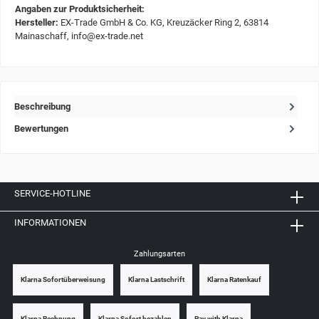
Angaben zur Produktsicherheit:
Hersteller:
EX-Trade GmbH & Co. KG, Kreuzäcker Ring 2, 63814
Mainaschaff, info@ex-trade.net
Beschreibung
Bewertungen
SERVICE-HOTLINE
INFORMATIONEN
Zahlungsarten
Klarna Sofortüberweisung
Klarna Lastschrift
Klarna Ratenkauf
Klarna Rechnung
Klarna Sofort bezahlen
Pay with Klarna