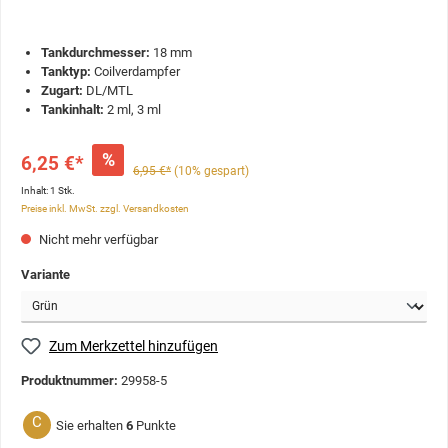
Tankdurchmesser:
18 mm
Tanktyp:
Coilverdampfer
Zugart:
DL/MTL
Tankinhalt:
2 ml, 3 ml
%
6,25 €*
6,95 €*
(10% gespart)
Inhalt:
1 Stk.
Preise inkl. MwSt. zzgl. Versandkosten
Nicht mehr verfügbar
Variante
Zum Merkzettel hinzufügen
Produktnummer:
29958-5
C
Sie erhalten
6
Punkte