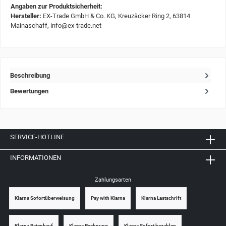
Angaben zur Produktsicherheit:
Hersteller:
EX-Trade GmbH & Co. KG, Kreuzäcker Ring 2, 63814
Mainaschaff, info@ex-trade.net
Beschreibung
Bewertungen
SERVICE-HOTLINE
INFORMATIONEN
Zahlungsarten
Klarna Sofortüberweisung
Pay with Klarna
Klarna Lastschrift
Klarna Ratenkauf
Klarna Rechnung
Klarna Sofort bezahlen