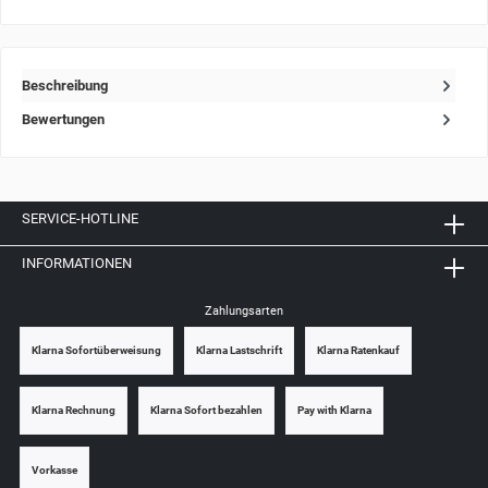
Beschreibung
Bewertungen
SERVICE-HOTLINE
INFORMATIONEN
Zahlungsarten
Klarna Sofortüberweisung
Klarna Lastschrift
Klarna Ratenkauf
Klarna Rechnung
Klarna Sofort bezahlen
Pay with Klarna
Vorkasse