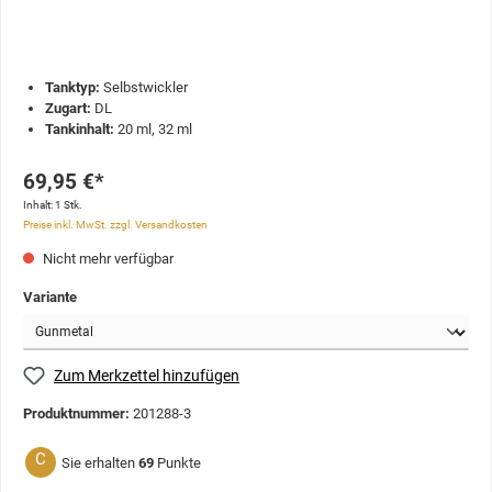
Tanktyp:
Selbstwickler
Zugart:
DL
Tankinhalt:
20 ml, 32 ml
69,95 €*
Inhalt:
1 Stk.
Preise inkl. MwSt. zzgl. Versandkosten
Nicht mehr verfügbar
Variante
Zum Merkzettel hinzufügen
Produktnummer:
201288-3
C
Sie erhalten
69
Punkte