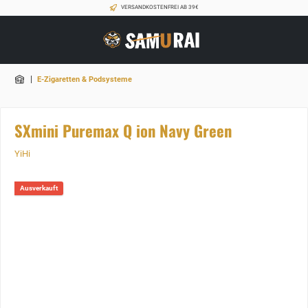
VERSANDKOSTENFREI AB 39€
|
E-Zigaretten & Podsysteme
SXmini Puremax Q ion Navy Green
YiHi
Ausverkauft