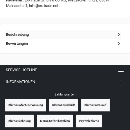
Hersteller:
EX-Trade GmbH & Co. KG, Kreuzäcker Ring 2, 63814
Mainaschaff, info@ex-trade.net
Beschreibung
Bewertungen
SERVICE-HOTLINE
INFORMATIONEN
Zahlungsarten
Klarna Sofortüberweisung
Klarna Lastschrift
Klarna Ratenkauf
Klarna Rechnung
Klarna Sofort bezahlen
Pay with Klarna