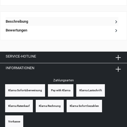
Beschreibung
Bewertungen
SERVICE-HOTLINE
INFORMATIONEN
Zahlungsarten
Klarna Sofortüberweisung
Pay with Klarna
Klarna Lastschrift
Klarna Ratenkauf
Klarna Rechnung
Klarna Sofort bezahlen
Vorkasse