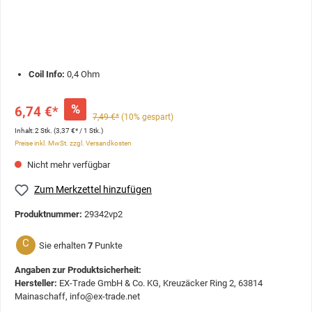
Coil Info:
0,4 Ohm
%
6,74 €*
7,49 €*
(10% gespart)
Inhalt:
2 Stk.
(3,37 €* / 1 Stk.)
Preise inkl. MwSt. zzgl. Versandkosten
Nicht mehr verfügbar
Zum Merkzettel hinzufügen
Produktnummer:
29342vp2
C
Sie erhalten
7
Punkte
Angaben zur Produktsicherheit:
Hersteller:
EX-Trade GmbH & Co. KG, Kreuzäcker Ring 2, 63814
Mainaschaff, info@ex-trade.net