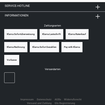
SERVICE-HOTLINE
INFORMATIONEN
Zahlungsarten
Klarna Sofortüberweisung
Klarna Lastschrift
Klarna Ratenkauf
Klarna Rechnung
Klarna Sofort bezahlen
Pay with Klarna
Vorkasse
Versandarten
Impressum
Datenschutz
AGBs
Widerrufsrecht
Versand und Zahlung
Glo Registrierung