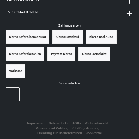
INFORMATIONEN
Zahlungsarten
Klarna Sofortüberweisung
Klarna Ratenkauf
Klarna Rechnung
Klarna Sofort bezahlen
Pay with Klarna
Klarna Lastschrift
Vorkasse
Versandarten
Impressum
Datenschutz
AGBs
Widerrufsrecht
Versand und Zahlung
Glo Registrierung
Erklärung zur Barrierefreiheit
Job Portal