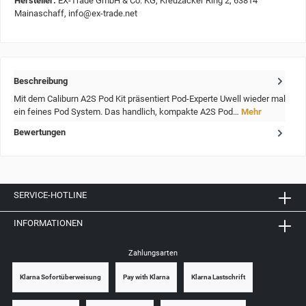
Hersteller:
EX-Trade GmbH & Co. KG, Kreuzäcker Ring 2, 63814
Mainaschaff, info@ex-trade.net
Beschreibung
Mit dem Caliburn A2S Pod Kit präsentiert Pod-Experte Uwell wieder mal
ein feines Pod System. Das handlich, kompakte A2S Pod…
Mehr
Bewertungen
SERVICE-HOTLINE
INFORMATIONEN
Zahlungsarten
Klarna Sofortüberweisung
Pay with Klarna
Klarna Lastschrift