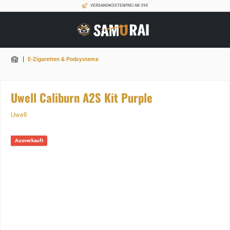
VERSANDKOSTENFREI AB 39€
|
E-Zigaretten & Podsysteme
Uwell Caliburn A2S Kit Purple
Uwell
Ausverkauft