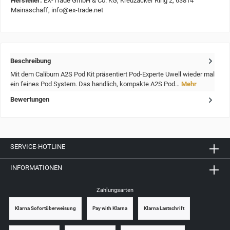
Hersteller:
EX-Trade GmbH & Co. KG, Kreuzäcker Ring 2, 63814
Mainaschaff, info@ex-trade.net
Beschreibung
Mit dem Caliburn A2S Pod Kit präsentiert Pod-Experte Uwell wieder mal
ein feines Pod System. Das handlich, kompakte A2S Pod…
Mehr
Bewertungen
SERVICE-HOTLINE
INFORMATIONEN
Zahlungsarten
Klarna Sofortüberweisung
Pay with Klarna
Klarna Lastschrift