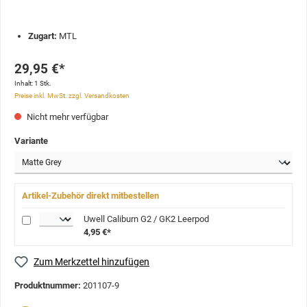
Zugart:
MTL
29,95 €*
Inhalt:
1 Stk.
Preise inkl. MwSt. zzgl. Versandkosten
Nicht mehr verfügbar
Variante
Artikel-Zubehör direkt mitbestellen
Uwell Caliburn G2 / GK2 Leerpod
4,95 €*
Zum Merkzettel hinzufügen
Produktnummer:
201107-9