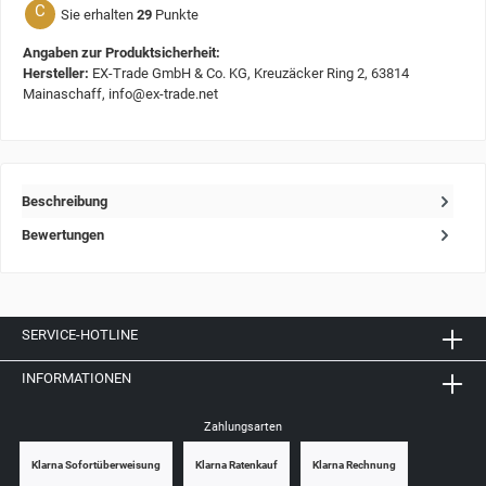
C
Sie erhalten
29
Punkte
Angaben zur Produktsicherheit:
Hersteller:
EX-Trade GmbH & Co. KG, Kreuzäcker Ring 2, 63814
Mainaschaff, info@ex-trade.net
Beschreibung
Bewertungen
SERVICE-HOTLINE
INFORMATIONEN
Zahlungsarten
Klarna Sofortüberweisung
Klarna Ratenkauf
Klarna Rechnung