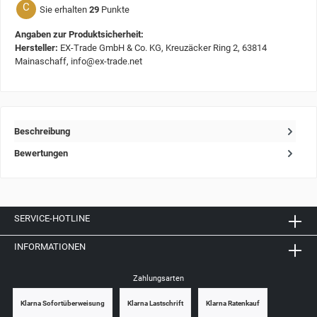
C
Sie erhalten
29
Punkte
Angaben zur Produktsicherheit:
Hersteller:
EX-Trade GmbH & Co. KG, Kreuzäcker Ring 2, 63814
Mainaschaff, info@ex-trade.net
Beschreibung
Bewertungen
SERVICE-HOTLINE
INFORMATIONEN
Zahlungsarten
Klarna Sofortüberweisung
Klarna Lastschrift
Klarna Ratenkauf