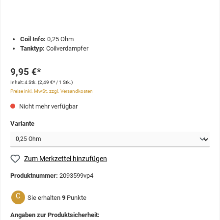
Coil Info:
0,25 Ohm
Tanktyp:
Coilverdampfer
9,95 €*
Inhalt:
4 Stk.
(2,49 €* / 1 Stk.)
Preise inkl. MwSt. zzgl. Versandkosten
Nicht mehr verfügbar
Variante
Zum Merkzettel hinzufügen
Produktnummer:
2093599vp4
C
Sie erhalten
9
Punkte
Angaben zur Produktsicherheit: