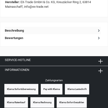
Hersteller:
EX-Trade GmbH & Co. KG, Kreuzäcker Ring 2, 63814
Mainaschaff, info@ex-trade.net
Beschreibung
Bewertungen
SERVICE-HOTLINE
INFORMATIONEN
Zahlungsarten
Klarna Sofortüberweisung
Pay with Klarna
Klarna Lastschrift
Klarna Ratenkauf
Klarna Rechnung
Klarna Sofort bezahlen