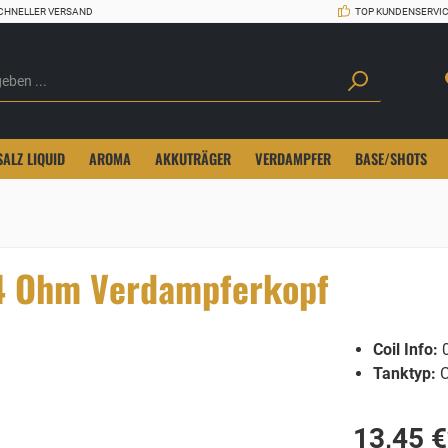
CHNELLER VERSAND
TOP KUNDENSERVI
SALZ LIQUID
AROMA
AKKUTRÄGER
VERDAMPFER
BASE/SHOTS
,4 Ohm Verdampferkopf
Coil Info:
0
Tanktyp:
C
13,45 €