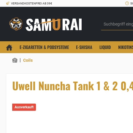
VERSANDKOSTENFREI AB 39€
S
E-ZIGARETTEN & PODSYSTEME
E-SHISHA
LIQUID
NIKOTIN
|
Coils
Uwell Nuncha Tank 1 & 2 0
Ausverkauft