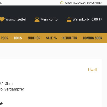
CE
VERSCHIEDENE ZAHLUNGSARTEN
Wunschzettel
Mein Konto
Warenkorb
0,00 €*
PODS
COILS
ZUBEHÖR
SALE %
NEUHEITEN
COMING SOON
Uwell
,4 Ohm
oilverdampfer
*