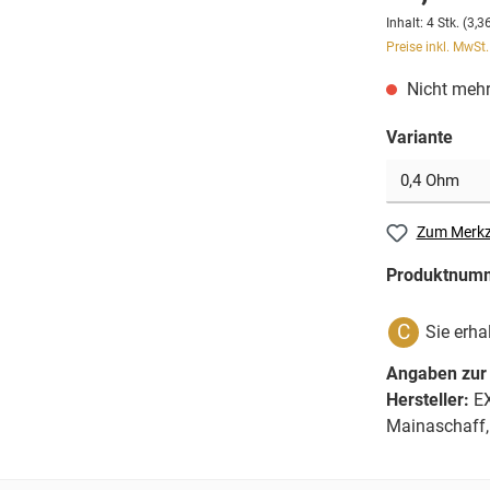
Inhalt:
4 Stk.
(3,36
Preise inkl. MwSt
Nicht mehr
Variante
Zum Merkz
Produktnum
C
Sie erha
Angaben zur 
Hersteller:
EX
Mainaschaff,