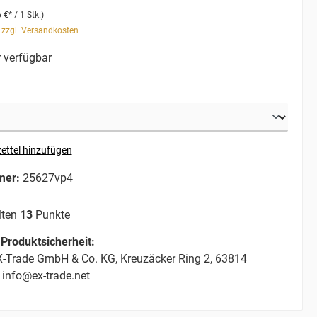
 €* / 1 Stk.)
. zzgl. Versandkosten
 verfügbar
ettel hinzufügen
mer:
25627vp4
lten
13
Punkte
Produktsicherheit:
-Trade GmbH & Co. KG, Kreuzäcker Ring 2, 63814
 info@ex-trade.net