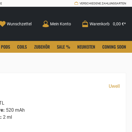
CE
VERSCHIEDENE ZAHLUNGSARTEN
Wunschzettel
Mein Konto
Warenkorb
0,00 €*
PODS
COILS
ZUBEHÖR
SALE %
NEUHEITEN
COMING SOON
Uwell
TL
re:
520 mAh
:
2 ml