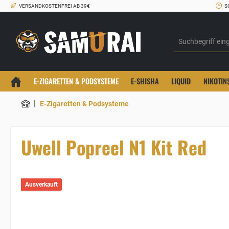
VERSANDKOSTENFREI AB 39€
S
E-ZIGARETTEN & PODSYSTEME
E-SHISHA
LIQUID
NIKOTIN
|
E-Zigaretten & Podsysteme
Uwell Popreel N1 Kit Red
Ausverkauft