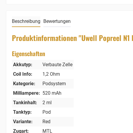
Beschreibung
Bewertungen
Produktinformationen "Uwell Popreel N1 
Eigenschaften
Akkutyp:
Verbaute Zelle
Coil Info:
1,2 Ohm
Kategorie:
Podsystem
Milliampere:
520 mAh
Tankinhalt:
2 ml
Tanktyp:
Pod
Variante:
Red
Zugart:
MTL