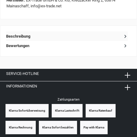
Hersteller:
EX-Trade GmbH & Co. KG, Kreuzäcker Ring 2, 63814
Mainaschaff, info@ex-trade.net
Beschreibung
Bewertungen
SERVICE-HOTLINE
INFORMATIONEN
Zahlungsarten
Klarna Sofortüberweisung
Klarna Lastschrift
Klarna Ratenkauf
Klarna Rechnung
Klarna Sofort bezahlen
Pay with Klarna