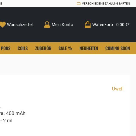
CE
VERSCHIEDENE ZAHLUNGSARTEN
Wunschzettel
Mein Konto
Warenkorb
0,00 €*
PODS
COILS
ZUBEHÖR
SALE %
NEUHEITEN
COMING SOON
Uwell
L
re:
400 mAh
:
2 ml