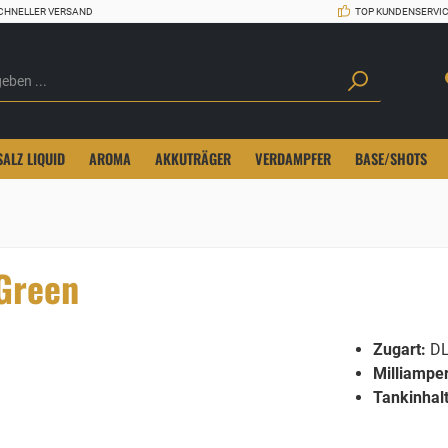
CHNELLER VERSAND
TOP KUNDENSERVI
SALZ LIQUID
AROMA
AKKUTRÄGER
VERDAMPFER
BASE/SHOTS
 Green
Zugart:
D
Milliampe
Tankinhalt