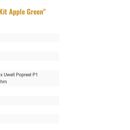
Kit Apple Green"
1x Uwell Popreel P1
 Ohm