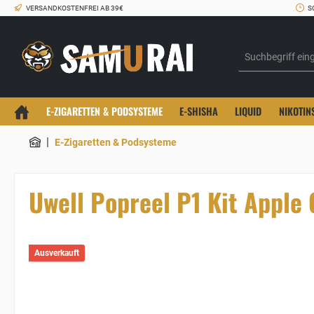
VERSANDKOSTENFREI AB 39€
S
E-ZIGARETTEN & PODSYSTEME
E-SHISHA
LIQUID
NIKOTIN
|
E-Zigaretten & Podsysteme
Uwell Popreel P1 Kit Apple
Ausverkauft