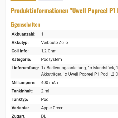
Produktinformationen "Uwell Popreel P1 
Eigenschaften
Akkuanzahl:
1
Akkutyp:
Verbaute Zelle
Coil Info:
1,2 Ohm
Kategorie:
Podsystem
Lieferumfang:
1x Bedienungsanleitung
, 1x Mundstück
, 
Akkuträger
, 1x Uwell Popreel P1 Pod 1,2
Milliampere:
400 mAh
Tankinhalt:
2 ml
Tanktyp:
Pod
Variante:
Apple Green
Zugart:
DL