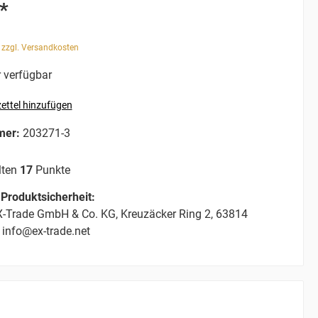
*
. zzgl. Versandkosten
 verfügbar
ettel hinzufügen
mer:
203271-3
lten
17
Punkte
Produktsicherheit:
-Trade GmbH & Co. KG, Kreuzäcker Ring 2, 63814
 info@ex-trade.net