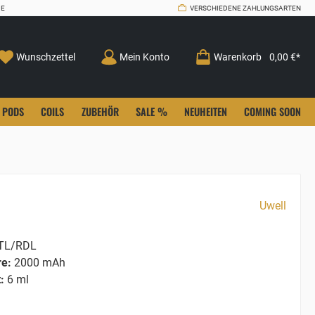
CE
VERSCHIEDENE ZAHLUNGSARTEN
Wunschzettel
Mein Konto
Warenkorb
0,00 €*
PODS
COILS
ZUBEHÖR
SALE %
NEUHEITEN
COMING SOON
Uwell
L/RDL
re:
2000 mAh
:
6 ml