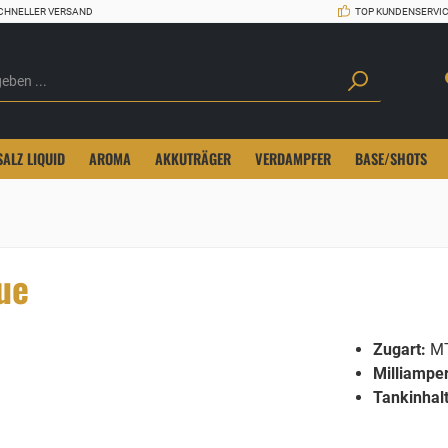
CHNELLER VERSAND
TOP KUNDENSERVI
SALZ LIQUID
AROMA
AKKUTRÄGER
VERDAMPFER
BASE/SHOTS
ue
Zugart:
MT
Milliampe
Tankinhalt