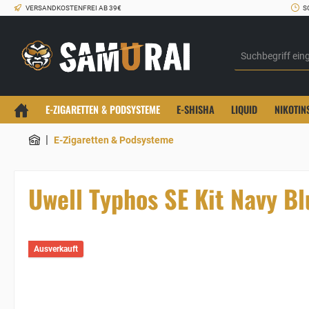
VERSANDKOSTENFREI AB 39€
S
E-ZIGARETTEN & PODSYSTEME
E-SHISHA
LIQUID
NIKOTIN
|
E-Zigaretten & Podsysteme
Uwell Typhos SE Kit Navy Bl
Ausverkauft