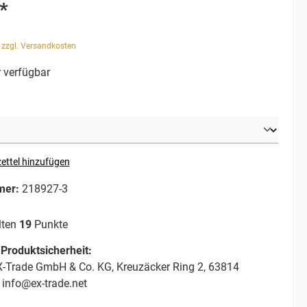
*
. zzgl. Versandkosten
 verfügbar
ettel hinzufügen
mer:
218927-3
lten
19
Punkte
Produktsicherheit:
-Trade GmbH & Co. KG, Kreuzäcker Ring 2, 63814
 info@ex-trade.net