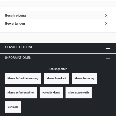
Beschreibung
Bewertungen
SERVICE-HOTLINE
INFORMATIONEN
Zahlungsarten
Klarna Sofortüberweisung
Klarna Ratenkauf
Klarna Rechnung
Klarna Sofort bezahlen
Pay with Klarna
Klarna Lastschrift
Vorkasse