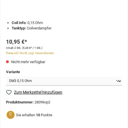
Coil Info:
0,15 Ohm
Tanktyp:
Coilverdampfer
10,95 €*
Inhalt:
2 Stk.
(5,48 €* / 1 Stk.)
Preise inkl. MwSt. zzgl. Versandkosten
Nicht mehr verfügbar
Variante
Zum Merkzettel hinzufügen
Produktnummer:
28096vp2
C
Sie erhalten
10
Punkte