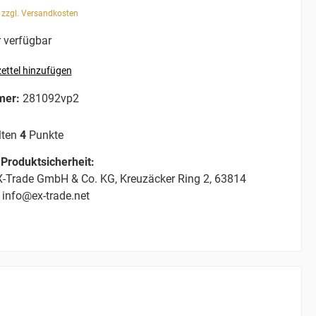
. zzgl. Versandkosten
 verfügbar
ettel hinzufügen
mer:
281092vp2
lten
4
Punkte
Produktsicherheit:
-Trade GmbH & Co. KG, Kreuzäcker Ring 2, 63814
 info@ex-trade.net