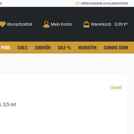
CE
VERSCHIEDENE ZAHLUNGSARTEN
Wunschzettel
Mein Konto
Warenkorb
0,00 €*
PODS
COILS
ZUBEHÖR
SALE %
NEUHEITEN
COMING SOON
Uwell
:
3,5 ml