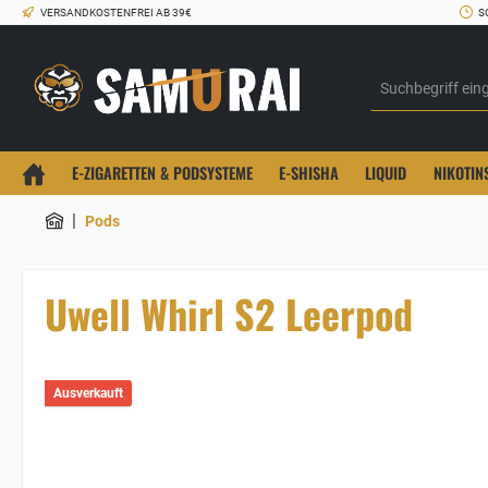
VERSANDKOSTENFREI AB 39€
S
E-ZIGARETTEN & PODSYSTEME
E-SHISHA
LIQUID
NIKOTIN
|
Pods
Uwell Whirl S2 Leerpod
Ausverkauft