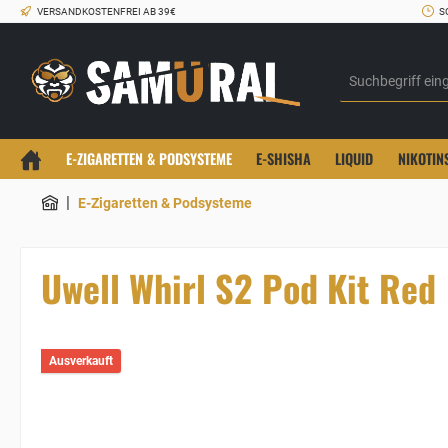
VERSANDKOSTENFREI AB 39€
S
E-ZIGARETTEN & PODSYSTEME
E-SHISHA
LIQUID
NIKOTIN
|
E-Zigaretten & Podsysteme
Uwell Whirl S2 Pod Kit Red
Ausverkauft