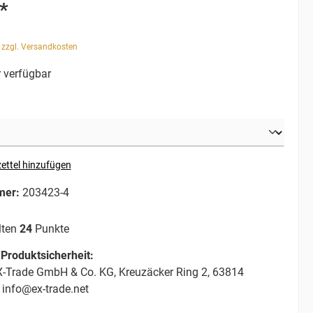
*
. zzgl. Versandkosten
 verfügbar
ettel hinzufügen
mer:
203423-4
lten
24
Punkte
Produktsicherheit:
-Trade GmbH & Co. KG, Kreuzäcker Ring 2, 63814
 info@ex-trade.net