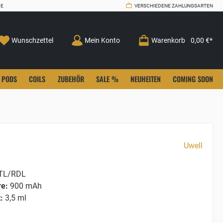
CE
VERSCHIEDENE ZAHLUNGSARTEN
Wunschzettel
Mein Konto
Warenkorb
0,00 €*
PODS
COILS
ZUBEHÖR
SALE %
NEUHEITEN
COMING SOON
Uwell
L/RDL
re:
900 mAh
:
3,5 ml