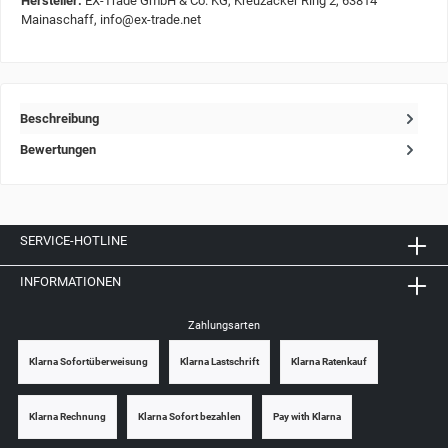
Hersteller:
EX-Trade GmbH & Co. KG, Kreuzäcker Ring 2, 63814
Mainaschaff, info@ex-trade.net
Beschreibung
Bewertungen
SERVICE-HOTLINE
INFORMATIONEN
Zahlungsarten
Klarna Sofortüberweisung
Klarna Lastschrift
Klarna Ratenkauf
Klarna Rechnung
Klarna Sofort bezahlen
Pay with Klarna