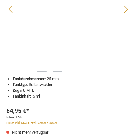
Tankdurchmesser:
25 mm
Tanktyp:
Selbstwickler
Zugart:
MTL
Tankinhalt:
5 ml
64,95 €*
Inhalt:
1 Stk.
Preise inkl. MwSt. zzgl. Versandkosten
Nicht mehr verfügbar