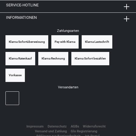
SERVICE-HOTLINE
INFORMATIONEN
Zahlungsarten
Klarna Sofortüberweisung
Pay with Klarna
Klarna Lastschrift
Klarna Ratenkauf
Klarna Rechnung
Klarna Sofort bezahlen
Vorkasse
Versandarten
Impressum
Datenschutz
AGBs
Widerrufsrecht
Versand und Zahlung
Glo Registrierung