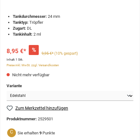
Tankdurchmesser:
24 mm
Tanktyp:
Tröpfler
Zugart:
DL
Tankinhalt:
2 ml
%
8,95 €*
9,95 €*
(10% gespart)
Inhalt:
1 Stk.
Preise inkl. MwSt. zzgl. Versandkosten
Nicht mehr verfügbar
Variante
Zum Merkzettel hinzufügen
Produktnummer:
2529501
C
Sie erhalten
9
Punkte