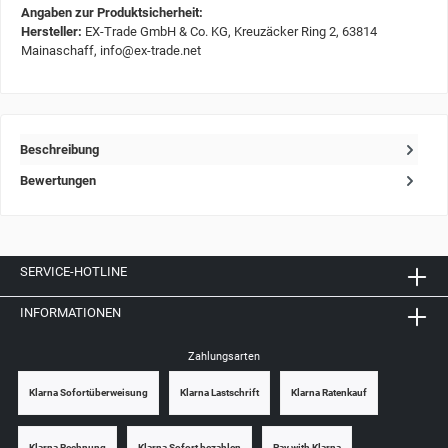
Angaben zur Produktsicherheit:
Hersteller:
EX-Trade GmbH & Co. KG, Kreuzäcker Ring 2, 63814
Mainaschaff, info@ex-trade.net
Beschreibung
Bewertungen
SERVICE-HOTLINE
INFORMATIONEN
Zahlungsarten
Klarna Sofortüberweisung
Klarna Lastschrift
Klarna Ratenkauf
Klarna Rechnung
Klarna Sofort bezahlen
Pay with Klarna