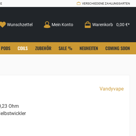
CE
VERSCHIEDENE ZAHLUNGSARTEN
Wunschzettel
Mein Konto
Warenkorb
0,00 €*
PODS
COILS
ZUBEHÖR
SALE %
NEUHEITEN
COMING SOON
Vandyvape
,23 Ohm
elbstwickler