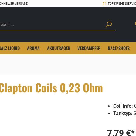
CHNELLER VERSAND
TOP KUNDENSERVI
SALZ LIQUID
AROMA
AKKUTRÄGER
VERDAMPFER
BASE/SHOTS
Clapton Coils 0,23 Ohm
Coil Info:
0
Tanktyp:
S
7,79 €*