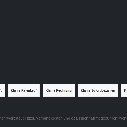
ft
Klarna Ratenkauf
Klarna Rechnung
Klarna Sofort bezahlen
P
. Mehrwertsteuer zzgl.
Versandkosten
und ggf. Nachnahmegebühren, wenn