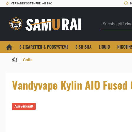
VERSANDKOSTENFREI AB 39€
S
E-ZIGARETTEN & PODSYSTEME
E-SHISHA
LIQUID
NIKOTIN
|
Coils
Vandyvape Kylin AIO Fused 
Ausverkauft