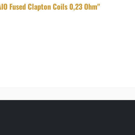
IO Fused Clapton Coils 0,23 Ohm"