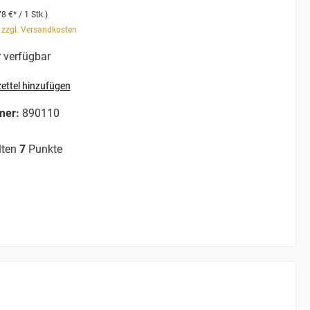
78 €* / 1 Stk.)
. zzgl. Versandkosten
 verfügbar
ettel hinzufügen
mer:
890110
lten
7
Punkte